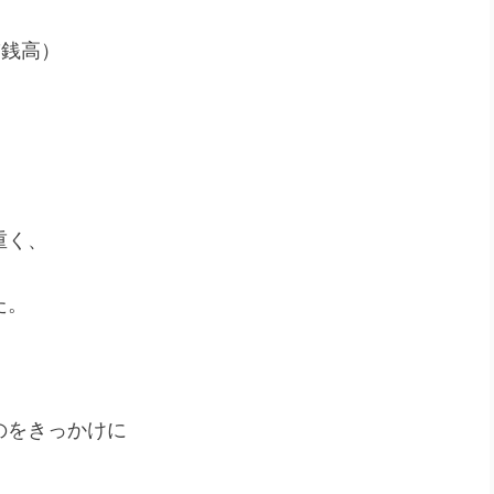
7銭高）
重く、
た。
のをきっかけに