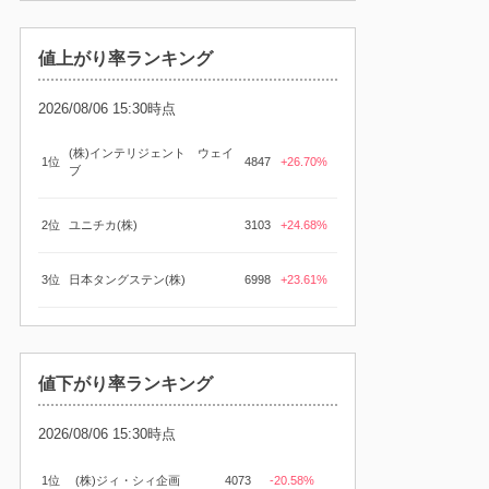
値上がり率ランキング
2026/08/06 15:30時点
(株)インテリジェント ウェイ
1位
4847
+26.70%
ブ
2位
ユニチカ(株)
3103
+24.68%
3位
日本タングステン(株)
6998
+23.61%
値下がり率ランキング
2026/08/06 15:30時点
1位
(株)ジィ・シィ企画
4073
-20.58%