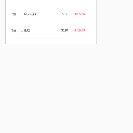
2位
ＩＭＶ(株)
7760
-18.51%
3位
日東紡
3110
-17.92%