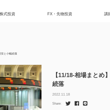
株式投資
FX・先物投資
講
0円安と小幅続落
【11/18-相場まと
続落
2022.11.18
Share: