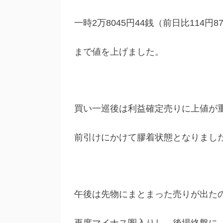
一時2万8045円44銭（前日比114円8
まで値を上げました。
買い一巡後は利益確定売りに上値が
前引けにかけて膠着状態となりまし
午後は先物にまとまった売りが出た
再度マイナス圏入りし、後場終盤に