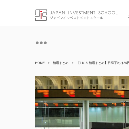
Skip
to
content
HOME
>
相場まとめ
>
【11/18-相場まとめ】日経平均は3