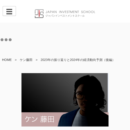
Skip
to
content
HOME
>
ケン藤田
>
2023年の振り返りと2024年の経済動向予測（後編）