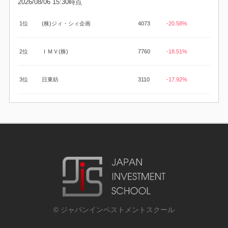
2026/08/06 15:30時点
1位
(株)ジィ・シィ企画
4073
-20.58%
2位
ＩＭＶ(株)
7760
-18.51%
3位
日東紡
3110
-17.92%
© ジャパンインベストメントスクール