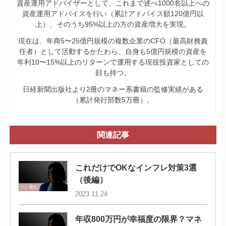
資産運用アドバイザーとして、これまで述べ1000名以上への
資産運用アドバイスを行い（累計アドバイス額120億円以
上）、そのうち95%以上の方の資産増大を実現。
現在は、年商5〜25億円規模の複数企業のCFO（最高財務責
任者）として活動するかたわら、自身も5億円規模の資産を
年利10〜15%以上のリターンで運用する現役投資家としての
顔も持つ。
日経新聞出版社より2冊のマネー系書籍の監修実績がある
（累計発行部数5万冊）。
関連記事
これだけでOKなインフレ対策3選
（後編）
2023.11.24
年収800万円が幸福度の限界？マネ