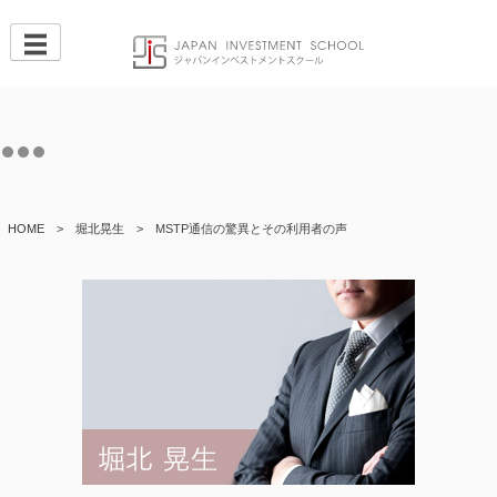
Skip
to
content
HOME
>
堀北晃生
>
MSTP通信の驚異とその利用者の声