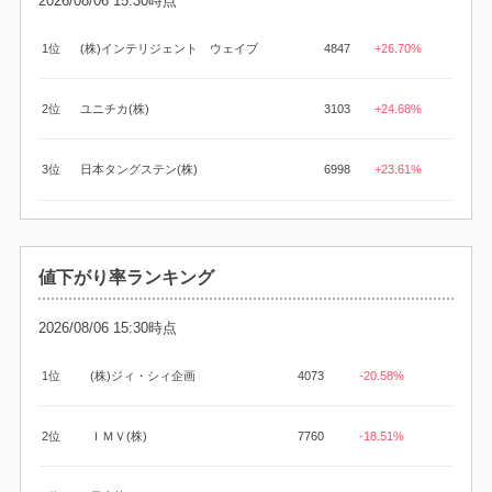
2026/08/06 15:30時点
1位
(株)インテリジェント ウェイブ
4847
+26.70%
2位
ユニチカ(株)
3103
+24.68%
3位
日本タングステン(株)
6998
+23.61%
値下がり率ランキング
2026/08/06 15:30時点
1位
(株)ジィ・シィ企画
4073
-20.58%
2位
ＩＭＶ(株)
7760
-18.51%