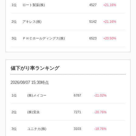
1位
ロート製薬(株)
4527
+21.16%
2位
アキレス(株)
5142
+21.16%
3位
ＰＨＣホールディングス(株)
6523
+20.50%
値下がり率ランキング
2026/08/07 15:30時点
1位
(株)メイコー
6787
-21.02%
2位
(株)安永
7271
-20.76%
3位
ユニチカ(株)
3103
-18.76%