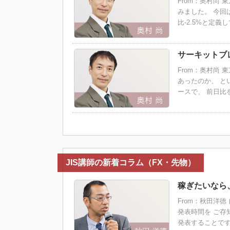
From：奥村尚
みました。 今回
比-2.5%と定義
サーキットブ
From：奥村尚
あったのか、 と
ースで、 前日比
JIS講師の新着コラム（FX・先物）
稼ぎたいなら
From：秋田洋
発表時間を ご存
発表することです