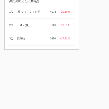
2026/08/06 15:30時点
1位
(株)ジィ・シィ企画
4073
-20.58%
2位
ＩＭＶ(株)
7760
-18.51%
3位
日東紡
3110
-17.92%