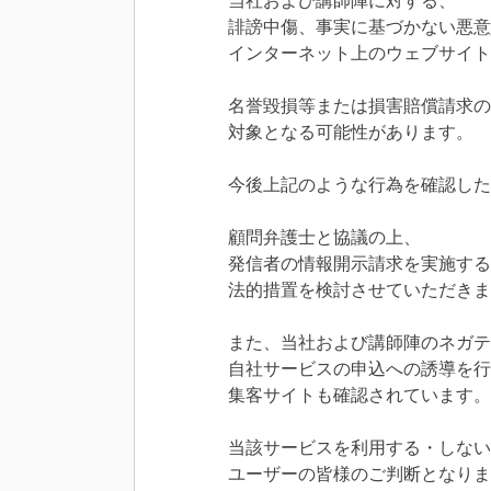
当社および講師陣に対する、
誹謗中傷、事実に基づかない
悪意
インターネット上の
ウェブサイト
名誉毀損等または損害賠償請求の
対象となる可能性があります。
今後上記のような行為を確認した
顧問弁護士と協議の上、
発信者の情報開示請求を実施する
法的措置を検討させていただきま
また、当社および講師陣のネガテ
自社サービスの申込への誘導を
行
集客サイトも確認されています。
当該サービスを利用する・しない
ユーザーの皆様のご判断となりま