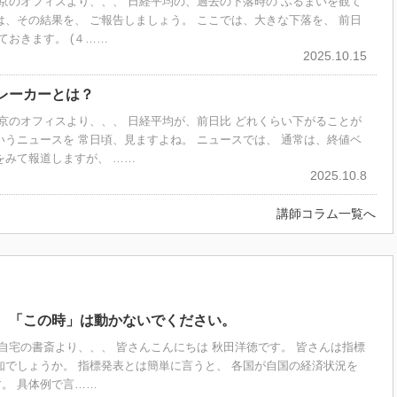
 東京のオフィスより、、、 日経平均の、過去の下落時の ふるまいを観て
は、その結果を、 ご報告しましょう。 ここでは、大きな下落を、 前日
しておきます。 (４……
2025.10.15
レーカーとは？
 東京のオフィスより、、、 日経平均が、前日比 どれくらい下がることが
いうニュースを 常日頃、見ますよね。 ニュースでは、 通常は、終値ベ
をみて報道しますが、 ……
2025.10.8
講師コラム一覧へ
、「この時」は動かないでください。
徳 自宅の書斎より、、、 皆さんこんにちは 秋田洋徳です。 皆さんは指標
知でしょうか。 指標発表とは簡単に言うと、 各国が自国の経済状況を
。 具体例で言……