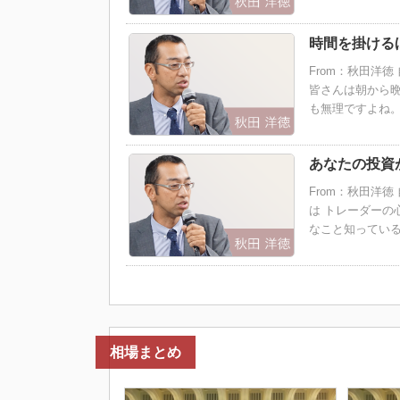
時間を掛ける
From：秋田洋
皆さんは朝から晩
も無理ですよね。
あなたの投資
From：秋田洋
は トレーダーの
なこと知っている
相場まとめ