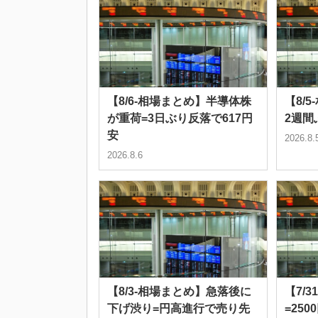
【8/6-相場まとめ】半導体株
【8/
が重荷=3日ぶり反落で617円
2週間
安
2026.8.
2026.8.6
【8/3-相場まとめ】急落後に
【7/
下げ渋り=円高進行で売り先
=25