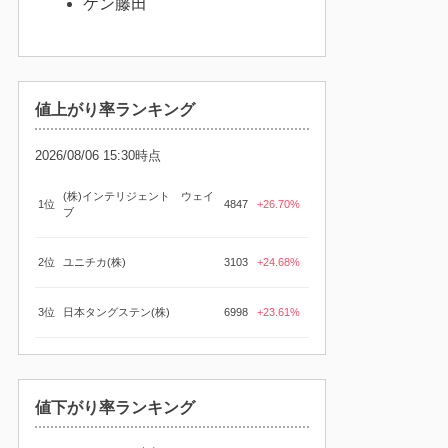
ケン藤田
値上がり率ランキング
2026/08/06 15:30時点
(株)インテリジェント ウェイ
1位
4847
+26.70%
ブ
2位
ユニチカ(株)
3103
+24.68%
3位
日本タングステン(株)
6998
+23.61%
値下がり率ランキング