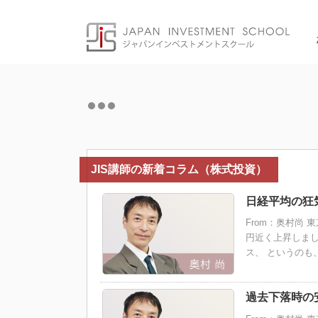
Skip
to
content
JIS講師の新着コラム（株式投資）
日経平均の狂
From：奥村尚 
円近く上昇しまし
ス、 というのも
過去下落時の