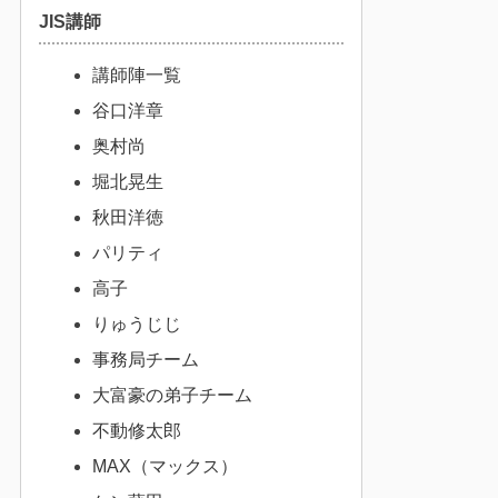
JIS講師
講師陣一覧
谷口洋章
奥村尚
堀北晃生
秋田洋徳
パリティ
高子
りゅうじじ
事務局チーム
大富豪の弟子チーム
不動修太郎
MAX（マックス）