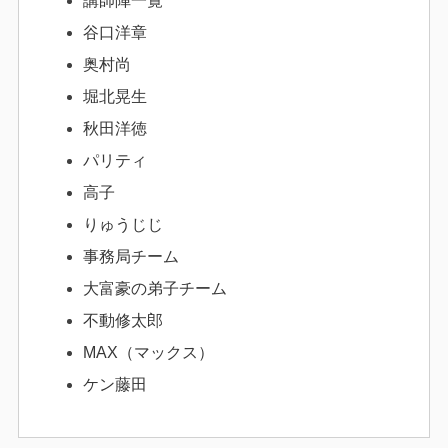
講師陣一覧
谷口洋章
奥村尚
堀北晃生
秋田洋徳
パリティ
高子
りゅうじじ
事務局チーム
大富豪の弟子チーム
不動修太郎
MAX（マックス）
ケン藤田