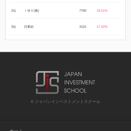
2位
ＩＭＶ(株)
7760
-18.51%
3位
日東紡
3110
-17.92%
© ジャパンインベストメントスクール