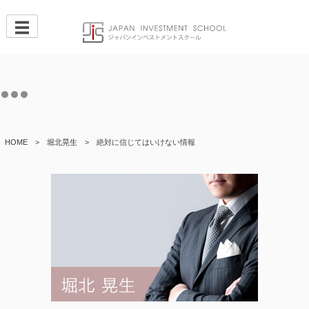
Skip
to
content
HOME
>
堀北晃生
>
絶対に信じてはいけない情報