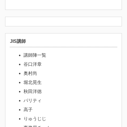
JIS講師
講師陣一覧
谷口洋章
奥村尚
堀北晃生
秋田洋徳
パリティ
高子
りゅうじじ