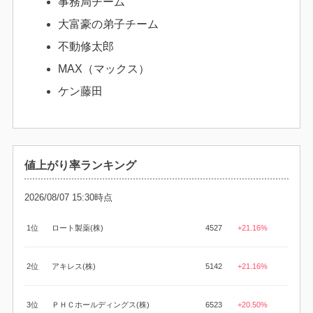
事務局チーム
大富豪の弟子チーム
不動修太郎
MAX（マックス）
ケン藤田
値上がり率ランキング
2026/08/07 15:30時点
1位
ロート製薬(株)
4527
+21.16%
2位
アキレス(株)
5142
+21.16%
3位
ＰＨＣホールディングス(株)
6523
+20.50%