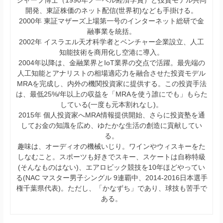
シャープ博士（1990年ノーベル経済学賞）と投資モデル共同
開発、東証株価のネット配信(世界初)なども手掛ける。
2000年 東証マザーズ上場第一号のインターネット総研で金
融事業を統括。
2002年 イスラエル天才科学者とベンチャー企業設立、人工
知能技術を商用化し空港に導入。
2004年以降は、金融業界とIoT業界の交点で活躍。最先端の
人工知能とアナリストの相場適応力を融合させた投資モデル
MRAを完成し、内外の機関投資家に提供する。この投資手法
は、最低25%/年以上の収益を「MRAを使う誰にでも」もらた
している(一度も元本割れなし)。
2015年 個人投資家へMRA情報提供開始、さらに投資塾を通
してお金の知識を広め、ゆたかな生活の創造に貢献してい
る。
趣味は、オーディオの機械いじり。ワインやウィスキーをた
しなむこと。スポーツも好きでスキー、スケートは自称特級
(そんなものはない)、エアロビック競技を10年ほどやってい
る(NAC マスター男子シングル 9連覇中、2014-2016日本選手
権千葉県代表)。ただし、「かなずち」であり、球技も苦手で
ある。