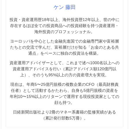
ケン 藤田
投資・資産運用歴18年以上、海外投資歴12年以上、世の中に
存在するほぼ全ての投資商品への投資経験を持つ資産運用・
海外投資のプロフェッショナル。
ヨーロッパを中心とした金融先進国での金融専門家や富裕層
たちとの交流で学んだ、富裕層だけが知る「お金のとある共
通点」をベースに独自の投資法を構築。
資産運用アドバイザーとして、これまで述べ1000名以上への
資産運用アドバイスを行い（累計アドバイス額120億円以
上）、そのうち95%以上の方の資産増大を実現。
現在は、年商5〜25億円規模の複数企業のCFO（最高財務責
任者）として活動するかたわら、自身も5億円規模の資産を
年利10〜15%以上のリターンで運用する現役投資家としての
顔も持つ。
日経新聞出版社より2冊のマネー系書籍の監修実績がある
（累計発行部数5万冊）。