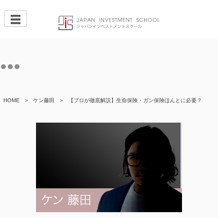
Skip
to
content
HOME
>
ケン藤田
>
【プロが徹底解説】生命保険・ガン保険ほんとに必要？