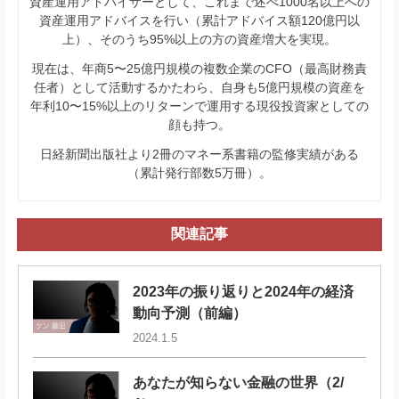
資産運用アドバイザーとして、これまで述べ1000名以上への
資産運用アドバイスを行い（累計アドバイス額120億円以
上）、そのうち95%以上の方の資産増大を実現。
現在は、年商5〜25億円規模の複数企業のCFO（最高財務責
任者）として活動するかたわら、自身も5億円規模の資産を
年利10〜15%以上のリターンで運用する現役投資家としての
顔も持つ。
日経新聞出版社より2冊のマネー系書籍の監修実績がある
（累計発行部数5万冊）。
関連記事
2023年の振り返りと2024年の経済
動向予測（前編）
2024.1.5
あなたが知らない金融の世界（2/