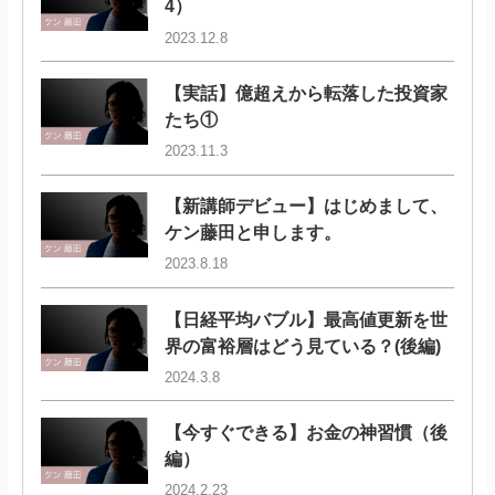
4）
2023.12.8
【実話】億超えから転落した投資家
たち①
2023.11.3
【新講師デビュー】はじめまして、
ケン藤田と申します。
2023.8.18
【日経平均バブル】最高値更新を世
界の富裕層はどう見ている？(後編)
2024.3.8
【今すぐできる】お金の神習慣（後
編）
2024.2.23