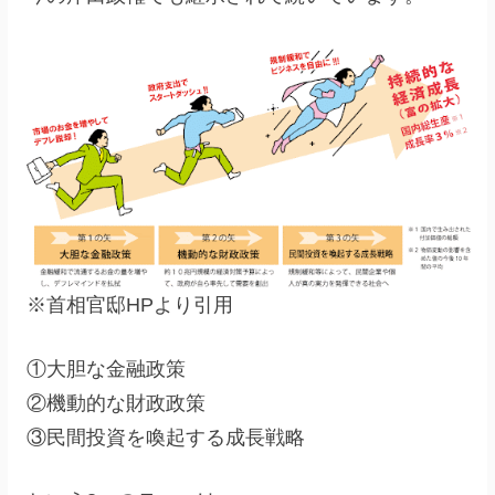
※首相官邸HPより引用
①大胆な金融政策
②機動的な財政政策
③民間投資を喚起する成長戦略