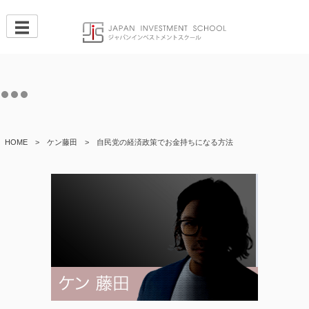
Skip
to
content
HOME
>
ケン藤田
>
自民党の経済政策でお金持ちになる方法