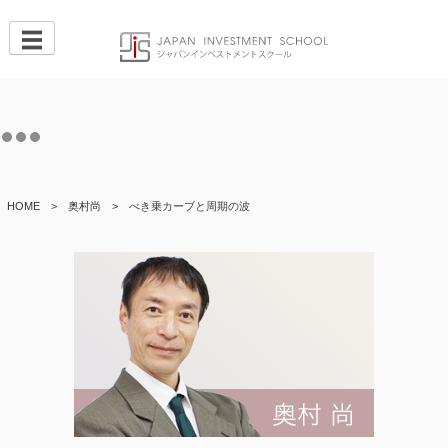
Skip
to
content
HOME
>
奥村尚
>
べき乗カーブと周期の波