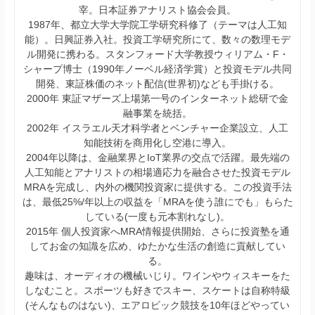
宰。日本証券アナリスト協会会員。
1987年、都立大学大学院工学研究科修了（テーマは人工知
能）。日興証券入社。投資工学研究所にて、数々の数理モデ
ル開発に携わる。スタンフォード大学教授ウィリアム・F・
シャープ博士（1990年ノーベル経済学賞）と投資モデル共同
開発、東証株価のネット配信(世界初)なども手掛ける。
2000年 東証マザーズ上場第一号のインターネット総研で金
融事業を統括。
2002年 イスラエル天才科学者とベンチャー企業設立、人工
知能技術を商用化し空港に導入。
2004年以降は、金融業界とIoT業界の交点で活躍。最先端の
人工知能とアナリストの相場適応力を融合させた投資モデル
MRAを完成し、内外の機関投資家に提供する。この投資手法
は、最低25%/年以上の収益を「MRAを使う誰にでも」もらた
している(一度も元本割れなし)。
2015年 個人投資家へMRA情報提供開始、さらに投資塾を通
してお金の知識を広め、ゆたかな生活の創造に貢献してい
る。
趣味は、オーディオの機械いじり。ワインやウィスキーをた
しなむこと。スポーツも好きでスキー、スケートは自称特級
(そんなものはない)、エアロビック競技を10年ほどやってい