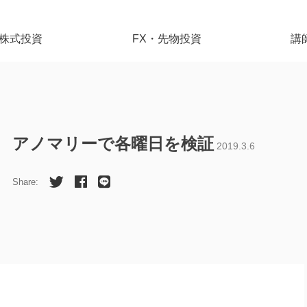
株式投資
FX・先物投資
講
アノマリーで各曜日を検証
2019.3.6
Share: