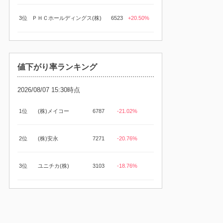
3位
ＰＨＣホールディングス(株)
6523
+20.50%
値下がり率ランキング
2026/08/07 15:30時点
1位
(株)メイコー
6787
-21.02%
2位
(株)安永
7271
-20.76%
3位
ユニチカ(株)
3103
-18.76%