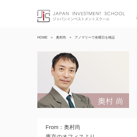
Skip
to
content
HOME
>
奥村尚
>
アノマリーで各曜日を検証
From：奥村尚
東京のオフィスより、、、