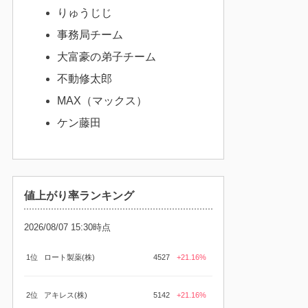
りゅうじじ
事務局チーム
大富豪の弟子チーム
不動修太郎
MAX（マックス）
ケン藤田
値上がり率ランキング
2026/08/07 15:30時点
1位
ロート製薬(株)
4527
+21.16%
2位
アキレス(株)
5142
+21.16%