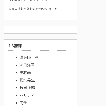
※個人情報の取扱いについては
こちら
JIS講師
講師陣一覧
谷口洋章
奥村尚
堀北晃生
秋田洋徳
パリティ
高子