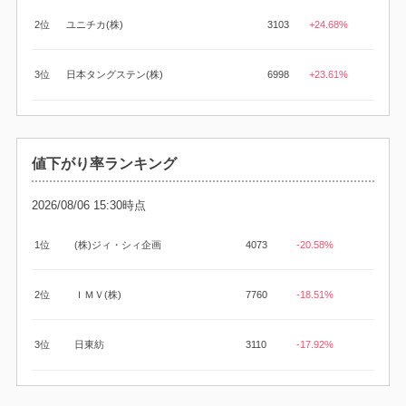
2位
ユニチカ(株)
3103
+24.68%
3位
日本タングステン(株)
6998
+23.61%
値下がり率ランキング
2026/08/06 15:30時点
1位
(株)ジィ・シィ企画
4073
-20.58%
2位
ＩＭＶ(株)
7760
-18.51%
3位
日東紡
3110
-17.92%