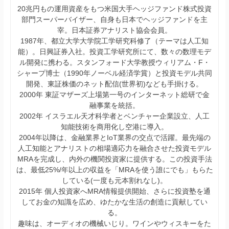
20兆円もの運用資産をもつ米国大手ヘッジファンド株式投資
部門スーパーバイザー、自身も日本でヘッジファンドを主
宰。日本証券アナリスト協会会員。
1987年、都立大学大学院工学研究科修了（テーマは人工知
能）。日興証券入社。投資工学研究所にて、数々の数理モデ
ル開発に携わる。スタンフォード大学教授ウィリアム・F・
シャープ博士（1990年ノーベル経済学賞）と投資モデル共同
開発、東証株価のネット配信(世界初)なども手掛ける。
2000年 東証マザーズ上場第一号のインターネット総研で金
融事業を統括。
2002年 イスラエル天才科学者とベンチャー企業設立、人工
知能技術を商用化し空港に導入。
2004年以降は、金融業界とIoT業界の交点で活躍。最先端の
人工知能とアナリストの相場適応力を融合させた投資モデル
MRAを完成し、内外の機関投資家に提供する。この投資手法
は、最低25%/年以上の収益を「MRAを使う誰にでも」もらた
している(一度も元本割れなし)。
2015年 個人投資家へMRA情報提供開始、さらに投資塾を通
してお金の知識を広め、ゆたかな生活の創造に貢献してい
る。
趣味は、オーディオの機械いじり。ワインやウィスキーをた