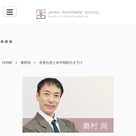
Skip
to
content
HOME
>
奥村尚
>
米英合意と米中関税引き下げ