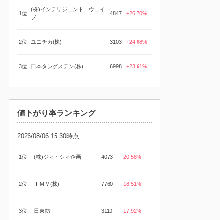
(株)インテリジェント ウェイ
1位
4847
+26.70%
ブ
2位
ユニチカ(株)
3103
+24.68%
3位
日本タングステン(株)
6998
+23.61%
値下がり率ランキング
2026/08/06 15:30時点
1位
(株)ジィ・シィ企画
4073
-20.58%
2位
ＩＭＶ(株)
7760
-18.51%
3位
日東紡
3110
-17.92%