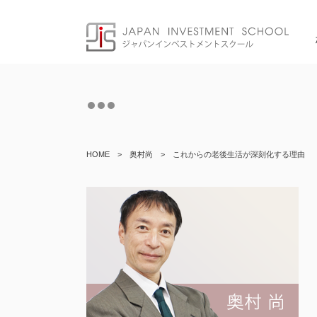
Skip
to
content
HOME
>
奥村尚
>
これからの老後生活が深刻化する理由