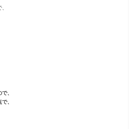
で、
ので、
点で、