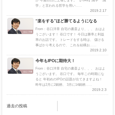
が 今週22日に上場します。 【7049】識学 「識
学」と言われる哲学を用い……
2019.2.17
“楽をする”ほど勝てるようになる
From：谷口洋章 自宅の書斎より、、、 おはよ
うございます！ 谷口です！ 今日は勝率と利益
率のお話です。 トレードをする時は、 儲ける
事ばかり考えるので、 これを結構お……
2019.2.10
今年もIPOに期待大！
From：谷口洋章 自宅の書斎より、、、 おはよ
うございます。 谷口です。 毎年この時期にな
ると 年初めのIPOの話題が出てきますよね！
昨年は2月に2銘柄、 3月に14銘柄……
2019.2.3
投
過去の投稿
稿