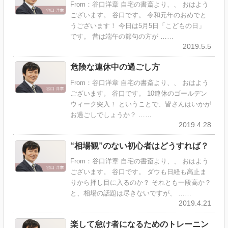
From：谷口洋章 自宅の書斎より、、 おはよう
ございます。 谷口です。 令和元年のおめでと
うございます！ 今日は5月5日「こどもの日」
です。 昔は端午の節句の方が ……
2019.5.5
危険な連休中の過ごし方
From：谷口洋章 自宅の書斎より、、 おはよう
ございます。 谷口です。 10連休のゴールデン
ウィーク突入！ ということで、皆さんはいかが
お過ごしでしょうか？ ……
2019.4.28
“相場観”のない初心者はどうすれば？
From：谷口洋章 自宅の書斎より、、 おはよう
ございます。 谷口です。 ダウも日経も高止ま
りから押し目に入るのか？ それとも一段高か？
と、相場の話題は尽きないですが、 ……
2019.4.21
楽して怠け者になるためのトレーニン