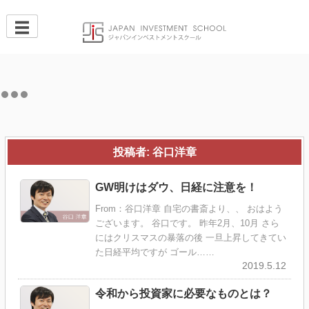
Skip
to
content
投稿者:
谷口洋章
GW明けはダウ、日経に注意を！
From：谷口洋章 自宅の書斎より、、 おはよう
ございます。 谷口です。 昨年2月、10月 さら
にはクリスマスの暴落の後 一旦上昇してきてい
た日経平均ですが ゴール……
2019.5.12
令和から投資家に必要なものとは？