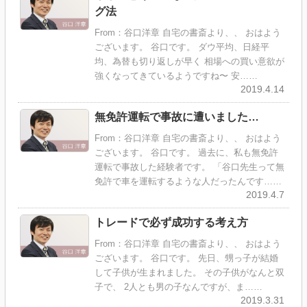
グ法
From：谷口洋章 自宅の書斎より、、 おはよう
ございます。 谷口です。 ダウ平均、日経平
均、為替も切り返しが早く 相場への買い意欲が
強くなってきているようですね〜 安……
2019.4.14
無免許運転で事故に遭いました…
From：谷口洋章 自宅の書斎より、、 おはよう
ございます。 谷口です。 過去に、私も無免許
運転で事故した経験者です。 「谷口先生って無
免許で車を運転するような人だったんです……
2019.4.7
トレードで必ず成功する考え方
From：谷口洋章 自宅の書斎より、、 おはよう
ございます。 谷口です。 先日、甥っ子が結婚
して子供が生まれました。 その子供がなんと双
子で、 2人とも男の子なんですが、ま……
2019.3.31